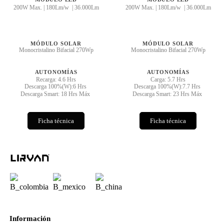
200W Max. | 180Lm/w | 36.000Lm
200W Max. | 180Lm/w | 36.000Lm
MÓDULO SOLAR
MÓDULO SOLAR
Monocristalino Bifacial 270Wp
Monocristalino Bifacial 270Wp
AUTONOMÍAS
AUTONOMÍAS
Recarga: 4.6 Hrs
Carga: 5.7 Hrs
Descarga 100%(W):6 Hrs
Descarga 100%(W):7.7 Hrs
Descarga Smart: 18 Hrs Máx
Descarga Smart: 23 Hrs Máx
Ficha técnica
Ficha técnica
Información