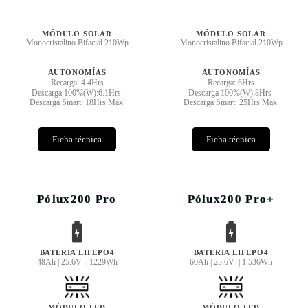
MÓDULO SOLAR
MÓDULO SOLAR
Monocristalino Bifacial 210Wp
Monocristalino Bifacial 210Wp
AUTONOMÍAS
AUTONOMÍAS
Recarga: 4.4Hrs
Recarga: 6Hrs
Descarga 100%(W):6.1Hrs
Descarga 100%(W):8Hrs
Descarga Smart: 18Hrs Máx
Descarga Smart: 25Hrs Máx
Ficha técnica
Ficha técnica
Pólux200 Pro
Pólux200 Pro+
BATERIA LIFEPO4
BATERIA LIFEPO4
48Ah | 25.6V | 1229Wh
60Ah | 25.6V | 1.536Wh
MÓDULO LED
MÓDULO LED