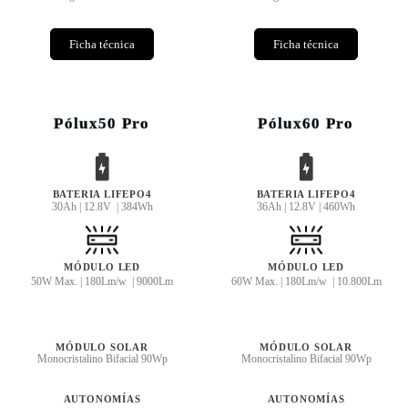
Ficha técnica
Ficha técnica
Pólux50 Pro
Pólux60 Pro
BATERIA LIFEPO4
BATERIA LIFEPO4
30Ah | 12.8V | 384Wh
36Ah | 12.8V | 460Wh
MÓDULO LED
MÓDULO LED
50W Max. | 180Lm/w | 9000Lm
60W Max. | 180Lm/w | 10.800Lm
MÓDULO SOLAR
MÓDULO SOLAR
Monocristalino Bifacial 90Wp
Monocristalino Bifacial 90Wp
AUTONOMÍAS
AUTONOMÍAS