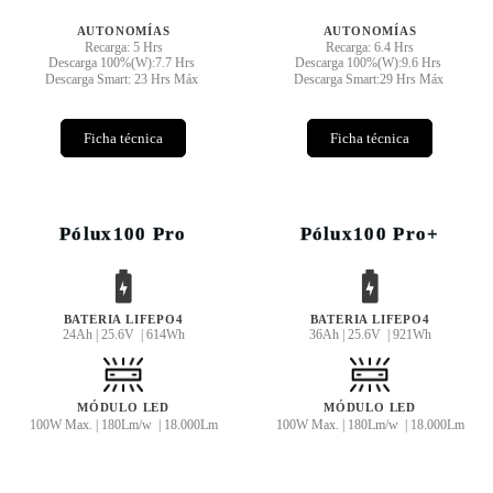
AUTONOMÍAS
AUTONOMÍAS
Recarga: 5 Hrs
Recarga: 6.4 Hrs
Descarga 100%(W):7.7 Hrs
Descarga 100%(W):9.6 Hrs
Descarga Smart: 23 Hrs Máx
Descarga Smart:29 Hrs Máx
Ficha técnica
Ficha técnica
Pólux100 Pro
Pólux100 Pro+
BATERIA LIFEPO4
BATERIA LIFEPO4
24Ah | 25.6V | 614Wh
36Ah | 25.6V | 921Wh
MÓDULO LED
MÓDULO LED
100W Max. | 180Lm/w | 18.000Lm
100W Max. | 180Lm/w | 18.000Lm