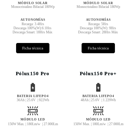
MÓDULO SOLAR
MÓDULO SOLAR
Monocristalino Bifacial 180Wp
Monocristalino Bifacial 180Wp
AUTONOMÍAS
AUTONOMÍAS
Recarga: 3.4Hrs
Recarga: 5Hrs
Descarga 100%(W):6.1Hrs
Descarga 100%(W): 9Hrs
Descarga Smart: 18Hrs Máx
Descarga Smart: 28Hrs Máx
Ficha técnica
Ficha técnica
Pólux150 Pro
Pólux150 Pro+
BATERIA LIFEPO4
BATERIA LIFEPO4
36Ah | 25.6V | 922Wh
48Ah | 25.6V | 1.229Wh
MÓDULO LED
MÓDULO LED
150W Max. | 180Lm/w | 27.000Lm
150W Max. | 180Lm/w | 27.000Lm