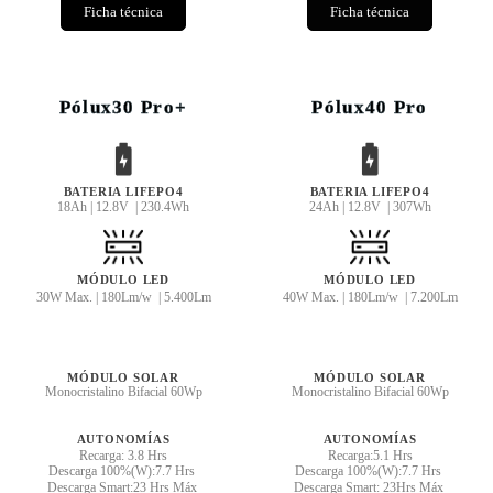
Ficha técnica
Ficha técnica
Pólux30 Pro+
Pólux40 Pro
BATERIA LIFEPO4
BATERIA LIFEPO4
18Ah | 12.8V | 230.4Wh
24Ah | 12.8V | 307Wh
MÓDULO LED
MÓDULO LED
30W Max. | 180Lm/w | 5.400Lm
40W Max. | 180Lm/w | 7.200Lm
MÓDULO SOLAR
MÓDULO SOLAR
Monocristalino Bifacial 60Wp
Monocristalino Bifacial 60Wp
AUTONOMÍAS
AUTONOMÍAS
Recarga: 3.8 Hrs
Recarga:5.1 Hrs
Descarga 100%(W):7.7 Hrs
Descarga 100%(W):7.7 Hrs
Descarga Smart:23 Hrs Máx
Descarga Smart: 23Hrs Máx