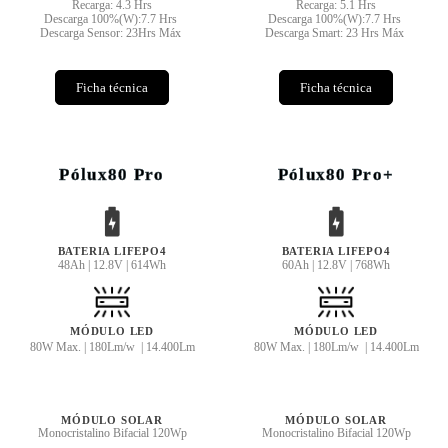
Recarga: 4.3 Hrs
Recarga: 5.1 Hrs
Descarga 100%(W):7.7 Hrs
Descarga 100%(W):7.7 Hrs
Descarga Sensor: 23Hrs Máx
Descarga Smart: 23 Hrs Máx
Ficha técnica
Ficha técnica
Pólux80 Pro
Pólux80 Pro+
BATERIA LIFEPO4
BATERIA LIFEPO4
48Ah | 12.8V | 614Wh
60Ah | 12.8V | 768Wh
MÓDULO LED
MÓDULO LED
80W Max. | 180Lm/w | 14.400Lm
80W Max. | 180Lm/w | 14.400Lm
MÓDULO SOLAR
MÓDULO SOLAR
Monocristalino Bifacial 120Wp
Monocristalino Bifacial 120Wp